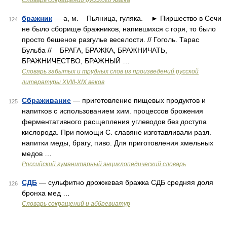
Словарь сокращений русского языка
бражник
— а, м. Пьяница, гуляка. ► Пиршество в Сечи
124
не было сборище бражников, напившихся с горя, то было
просто бешеное разгулье веселости. // Гоголь. Тарас
Бульба // БРАГА, БРАЖКА, БРАЖНИЧАТЬ,
БРАЖНИЧЕСТВО, БРАЖНЫЙ …
Словарь забытых и трудных слов из произведений русской
литературы ХVIII-ХIХ веков
Сбраживание
— приготовление пищевых продуктов и
125
напитков с использованием хим. процессов брожения
ферментативного расщепления углеводов без доступа
кислорода. При помощи С. славяне изготавливали разл.
напитки меды, брагу, пиво. Для приготовления хмельных
медов …
Российский гуманитарный энциклопедический словарь
СДБ
— сульфитно дрожжевая бражка СДБ средняя доля
126
бронха мед …
Словарь сокращений и аббревиатур