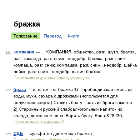
бражка
Толкование
Перевод
Книги
компания
— КОМПАНИЯ, общество, разг., шутл. братия,
121
разг. команда, разг. сниж., неодобр. бражка, разг. сниж.
компаша, разг. сниж. компашка, разг. сниж., неодобр. шайка
лейка, разг. сниж., неодобр. шатия братия …
Словарь-тезаурус синонимов русской речи
брага
— и; ж. см. тж. бражка 1) Перебродившая смесь из
122
воды, муки, сахара с дрожжами (используется для
получения спирта) Ставить брагу. Гнать из браги самогон.
2) Старинный русский слабоалкогольный напиток из
солода; домашнее пиво. Варить брагу. Брага&#8230; …
Словарь многих выражений
СДБ
— сульфитно дрожжевая бражка …
123